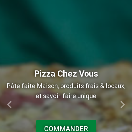
Pizza Chez Vous
Pizza Chez Vous
Pâte faite Maison, produits frais & locaux,
Pâte faite Maison, produits frais & locaux,
et savoir-faire unique
et savoir-faire unique
Précédent
Suiv
COMMANDER
COMMANDER