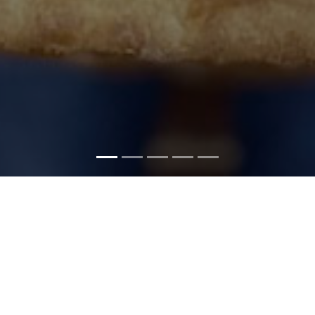
Bienvenue
Depuis l'ouverture de notre première pizzeria en 2016 à
Doudeville, village de notre enfance, nous proposons des
pizzas à mi-chemin entre tradition française et italienne, une
farine de qualité supérieure venue de l'autre côté des Alpes,
couplée à des techniques de boulangerie traditionnelle